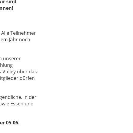
ir sind
önnen!
. Alle Teilnehmer
esem Jahr noch
n unserer
ühlung
s Volley über das
tglieder dürfen
endliche. In der
sowie Essen und
er 05.06.