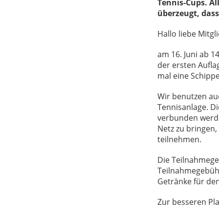
Tennis-Cups. Al
überzeugt, dass
Hallo liebe Mitgl
am 16. Juni ab 1
der ersten Aufla
mal eine Schipp
Wir benutzen auc
Tennisanlage. D
verbunden werden
Netz zu bringen
teilnehmen.
Die Teilnahmegeb
Teilnahmegebühr
Getränke für den
Zur besseren Plan