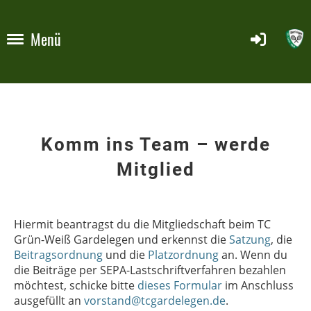
Menü
Komm ins Team – werde
Mitglied
Hiermit beantragst du die Mitgliedschaft beim TC
Grün-Weiß Gardelegen und erkennst die
Satzung
, die
Beitragsordnung
und die
Platzordnung
an. Wenn du
die Beiträge per SEPA-Lastschriftverfahren bezahlen
möchtest, schicke bitte
dieses Formular
im Anschluss
ausgefüllt an
vorstand@tcgardelegen.de
.